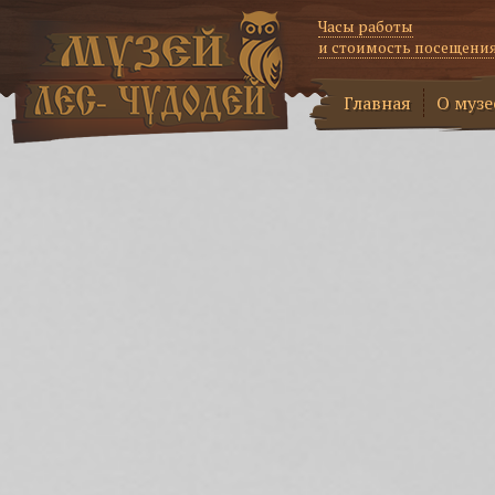
Часы работы
и стоимость посещени
Главная
О музе